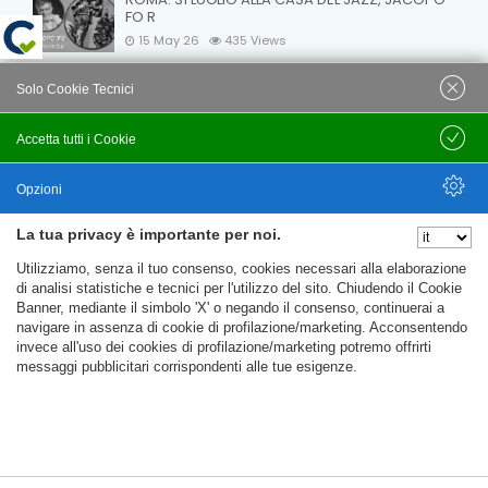
FO R
15 May 26
435
Views
VELEIA: NOTTI A VELEIA 2026: OMAGGIO A DARIO
Solo Cookie Tecnici
FO
15 May 26
418
Views
Accetta tutti i Cookie
Salva
Opzioni
La tua privacy è importante per noi.
Nascondi Opzioni
Utilizziamo, senza il tuo consenso, cookies necessari alla elaborazione
© C.T.F.R. srl Compagnia Teatrale Fo Rame | All rights
di analisi statistiche e tecnici per l'utilizzo del sito. Chiudendo il Cookie
reserved Uffici e Sede Legale: Loc. Santa Cristina 14 - 06024
Banner, mediante il simbolo 'X' o negando il consenso, continuerai a
navigare in assenza di cookie di profilazione/marketing. Acconsentendo
Gubbio (PG) Partita IVA e C.F. 09781020152
invece all'uso dei cookies di profilazione/marketing potremo offrirti
messaggi pubblicitari corrispondenti alle tue esigenze.
Privacy Policy
Trasparenza
My account
%%CATEGORIES_DETAILS_LIST_TEMPLATE%%