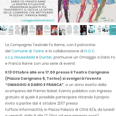
La Compagnia Teatrale Fo Rame, con il patrocinio
del
Comune di Torino
e la collaborazione di
D.O.C.
s.c.s
,
Housedada
e
Dunter
, promuove un Omaggio a Dario Fo
e Franca Rame con una serie di eventi:
Il 13 Ottobre alle ore 17.00 presso il Teatro Carignano
(Piazza Carignano 6, Torino) si svolgerà l’evento
“OMAGGIO A DARIO E FRANCA”
, a un anno esatto dalla
scomparsa del Premio Nobel. Evento pubblico con ingresso
gratuito al quale è possibile partecipare ritirando il proprio
invito a partire dal 4 ottobre 2017 presso
l’ufficio Informacittà, in Piazza Palazzo di Città 9/A, da lunedì
a venerdì, dalle 9 alle 17 (fino ad esaurimento posti).