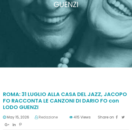
GUENZI
ROMA: 31 LUGLIO ALLA CASA DEL JAZZ, JACOPO
FO RACCONTA LE CANZONI DI DARIO FO con
LODO GUENZI
May 15, 2026
Redazione
415
Views
Share on