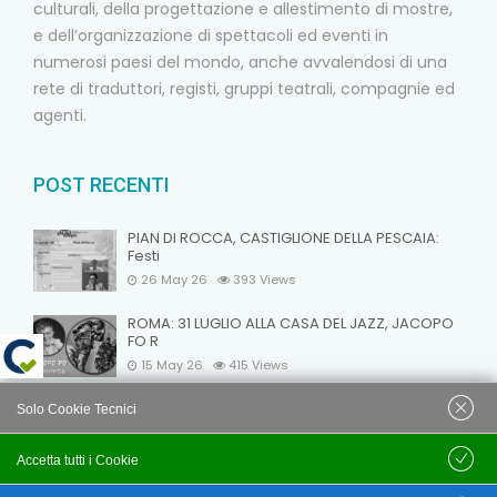
culturali, della progettazione e allestimento di mostre,
e dell’organizzazione di spettacoli ed eventi in
numerosi paesi del mondo, anche avvalendosi di una
rete di traduttori, registi, gruppi teatrali, compagnie ed
agenti.
POST RECENTI
PIAN DI ROCCA, CASTIGLIONE DELLA PESCAIA:
Festi
26 May 26
393
Views
ROMA: 31 LUGLIO ALLA CASA DEL JAZZ, JACOPO
FO R
15 May 26
415
Views
VELEIA: NOTTI A VELEIA 2026: OMAGGIO A DARIO
Solo Cookie Tecnici
FO
15 May 26
395
Views
Accetta tutti i Cookie
Salva