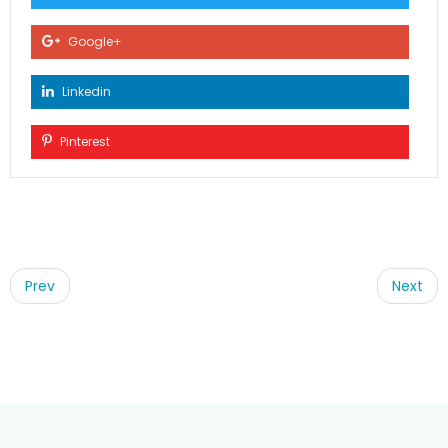
Google+
Linkedin
Pinterest
Post
navigation
Prev
Next