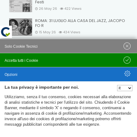
Festi
26 May 26
422
Views
ROMA: 31 LUGLIO ALLA CASA DEL JAZZ, JACOPO
FO R
15 May 26
434
Views
VELEIA: NOTTI A VELEIA 2026: OMAGGIO A DARIO
Solo Cookie Tecnici
FO
15 May 26
417
Views
Accetta tutti i Cookie
Salva
Opzioni
La tua privacy è importante per noi.
Nascondi Opzioni
Utilizziamo, senza il tuo consenso, cookies necessari alla elaborazione
© C.T.F.R. srl Compagnia Teatrale Fo Rame | All rights
di analisi statistiche e tecnici per l'utilizzo del sito. Chiudendo il Cookie
reserved Uffici e Sede Legale: Loc. Santa Cristina 14 - 06024
Banner, mediante il simbolo 'X' o negando il consenso, continuerai a
navigare in assenza di cookie di profilazione/marketing. Acconsentendo
Gubbio (PG) Partita IVA e C.F. 09781020152
invece all'uso dei cookies di profilazione/marketing potremo offrirti
messaggi pubblicitari corrispondenti alle tue esigenze.
Privacy Policy
Trasparenza
My account