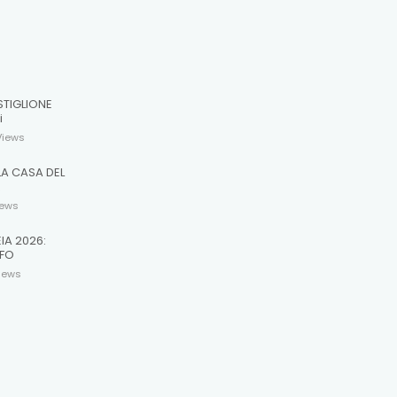
STIGLIONE
i
Views
LA CASA DEL
R
iews
EIA 2026:
 FO
iews