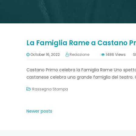
La Famiglia Rame a Castano P
October 16, 2022
Redazione
1486
Views
S
Castano Primo celebra la Famiglia Rame Uno spetta
castanese celebra una grande famiglia del teatro. Con
Rassegna Stampa
Posts
Newer posts
navigation