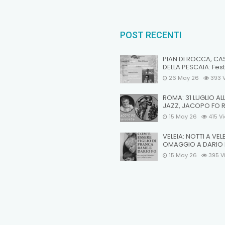
POST RECENTI
PIAN DI ROCCA, CA
DELLA PESCAIA: Fest
26 May 26
393
ROMA: 31 LUGLIO AL
JAZZ, JACOPO FO 
15 May 26
415
V
VELEIA: NOTTI A VEL
OMAGGIO A DARIO
15 May 26
395
V