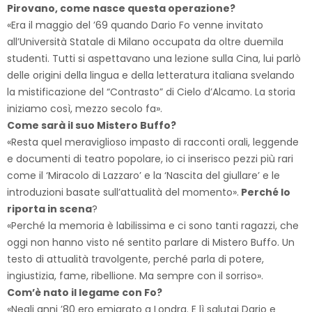
Pirovano, come nasce questa operazione?
«Era il maggio del ’69 quando Dario Fo venne invitato
all’Università Statale di Milano occupata da oltre duemila
studenti. Tutti si aspettavano una lezione sulla Cina, lui parlò
delle origini della lingua e della letteratura italiana svelando
la mistificazione del “Contrasto” di Cielo d’Alcamo. La storia
iniziamo così, mezzo secolo fa».
Come sarà il suo Mistero Buffo?
«Resta quel meraviglioso impasto di racconti orali, leggende
e documenti di teatro popolare, io ci inserisco pezzi più rari
come il ‘Miracolo di Lazzaro’ e la ‘Nascita del giullare’ e le
introduzioni basate sull’attualità del momento».
Perché lo
riporta in scena
?
«Perché la memoria è labilissima e ci sono tanti ragazzi, che
oggi non hanno visto né sentito parlare di Mistero Buffo. Un
testo di attualità travolgente, perché parla di potere,
ingiustizia, fame, ribellione. Ma sempre con il sorriso».
Com’è nato il legame con Fo?
«Negli anni ’80 ero emigrato a Londra. E lì salutai Dario e