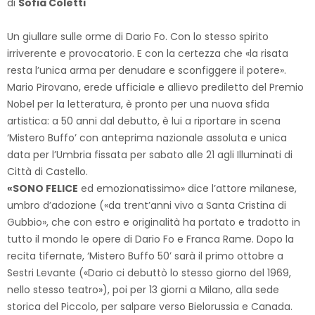
di
Sofia Coletti
Un giullare sulle orme di Dario Fo. Con lo stesso spirito
irriverente e provocatorio. E con la certezza che «la risata
resta l’unica arma per denudare e sconfiggere il potere».
Mario Pirovano, erede ufficiale e allievo prediletto del Premio
Nobel per la letteratura, è pronto per una nuova sfida
artistica: a 50 anni dal debutto, è lui a riportare in scena
‘Mistero Buffo’ con anteprima nazionale assoluta e unica
data per l’Umbria fissata per sabato alle 21 agli Illuminati di
Città di Castello.
«SONO FELICE
ed emozionatissimo» dice l’attore milanese,
umbro d’adozione («da trent’anni vivo a Santa Cristina di
Gubbio», che con estro e originalità ha portato e tradotto in
tutto il mondo le opere di Dario Fo e Franca Rame. Dopo la
recita tifernate, ‘Mistero Buffo 50’ sarà il primo ottobre a
Sestri Levante («Dario ci debuttò lo stesso giorno del 1969,
nello stesso teatro»), poi per 13 giorni a Milano, alla sede
storica del Piccolo, per salpare verso Bielorussia e Canada.