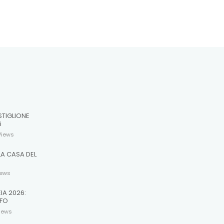
STIGLIONE
i
Views
LA CASA DEL
R
iews
EIA 2026:
 FO
iews