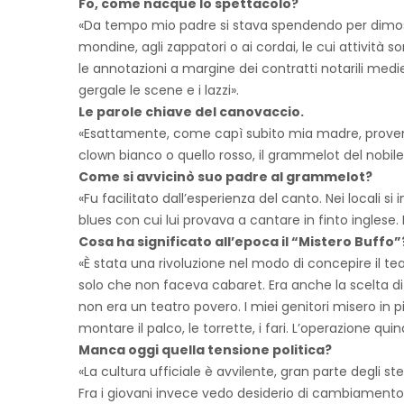
Fo, come nacque lo spettacolo?
«Da tempo mio padre si stava spendendo per dimostrar
mondine, agli zappatori o ai cordai, le cui attività 
le annotazioni a margine dei contratti notarili medie
gergale le scene e i lazzi».
Le parole chiave del canovaccio.
«Esattamente, come capì subito mia madre, provenie
clown bianco o quello rosso, il grammelot del nobile.
Come si avvicinò suo padre al grammelot?
«Fu facilitato dall’esperienza del canto. Nei locali 
blues con cui lui provava a cantare in finto inglese.
Cosa ha significato all’epoca il “Mistero Buffo”
«È stata una rivoluzione nel modo di concepire il te
solo che non faceva cabaret. Era anche la scelta di 
non era un teatro povero. I miei genitori misero i
montare il palco, le torrette, i fari. L’operazione qui
Manca oggi quella tensione politica?
«La cultura ufficiale è avvilente, gran parte degli s
Fra i giovani invece vedo desiderio di cambiamento 