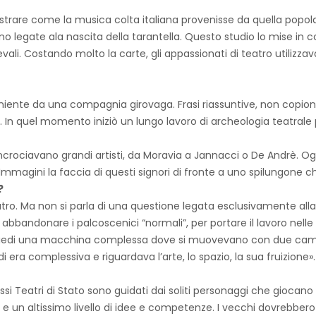
e come la musica colta italiana provenisse da quella popolare, s
sono legate ala nascita della tarantella. Questo studio lo mise in 
vali. Costando molto la carte, gli appassionati di teatro utilizza
nte da una compagnia girovaga. Frasi riassuntive, non copioni. 
 In quel momento iniziò un lungo lavoro di archeologia teatrale pe
si incrociavano grandi artisti, da Moravia a Jannacci o De Andrè. 
 Immagini la faccia di questi signori di fronte a uno spilungone 
?
atro. Ma non si parla di una questione legata esclusivamente alla
abbandonare i palcoscenici “normali”, per portare il lavoro nelle 
n piedi una macchina complessa dove si muovevano con due camion 
ndi era complessiva e riguardava l’arte, lo spazio, la sua fruizione».
tessi Teatri di Stato sono guidati dai soliti personaggi che giocan
e un altissimo livello di idee e competenze. I vecchi dovrebbero