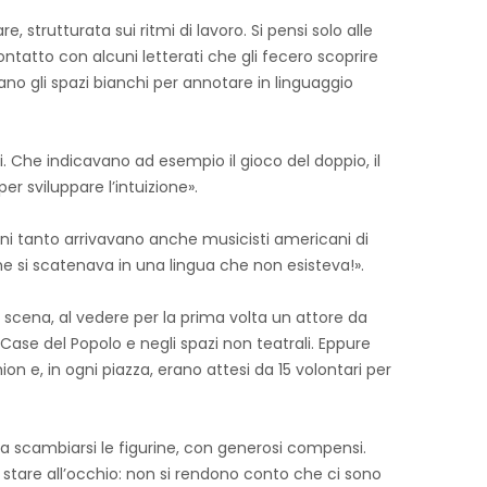
trutturata sui ritmi di lavoro. Si pensi solo alle
contatto con alcuni letterati che gli fecero scoprire
vano gli spazi bianchi per annotare in linguaggio
Che indicavano ad esempio il gioco del doppio, il
r sviluppare l’intuizione».
Ogni tanto arrivavano anche musicisti americani di
che si scatenava in una lingua che non esisteva!».
 scena, al vedere per la prima volta un attore da
Case del Popolo e negli spazi non teatrali. Eppure
e, in ogni piazza, erano attesi da 15 volontari per
o a scambiarsi le figurine, con generosi compensi.
 stare all’occhio: non si rendono conto che ci sono