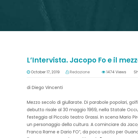
L’Intervista. Jacopo Fo e il mez
October 17, 2019
Redazione
1474
Views
Sh
di Diego Vincenti
Mezzo secolo di giullarate. Di parabole popolari, gol
debutto risale al 30 maggio 1969, nella Statale Occupa
festeggia al Piccolo teatro Grassi. In scena Mario P
un personaggio della cultura. A cominciare da Jacopo
Franca Rame e Dario FO”, da poco uscito per Guan