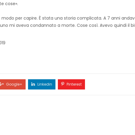
te cose».
modo per capire. È stata una storia complicata. A 7 anni andav
uno mi aveva condannato a morte. Cose così. Avevo quindi il bis
019
Google+
Linkedin
Pinterest