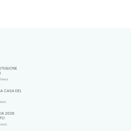
STIGLIONE
i
Views
LA CASA DEL
R
iews
EIA 2026:
 FO
iews