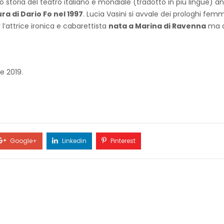
o storia del teatro italiano e mondiale (tradotto in più lingue) 
ra di Dario Fo nel 1997
. Lucia Vasini si avvale dei prologhi fem
’attrice ironica e cabarettista
nata a Marina di Ravenna
ma di
e 2019.
Google+
Linkedin
Pinterest