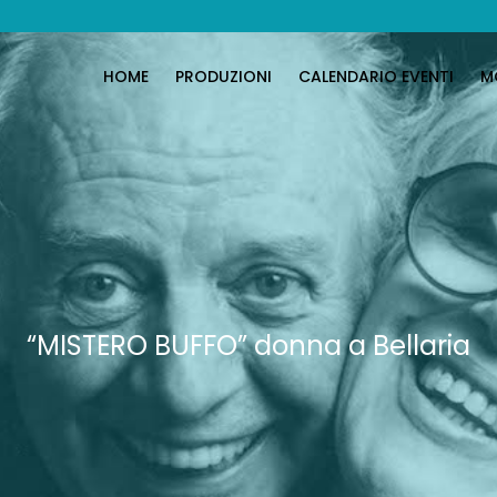
HOME
PRODUZIONI
CALENDARIO EVENTI
M
“MISTERO BUFFO” donna a Bellaria