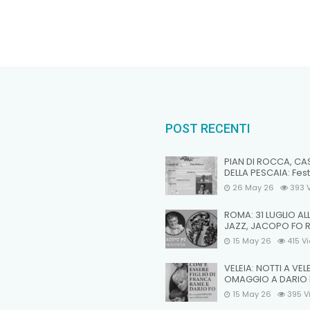
POST RECENTI
PIAN DI ROCCA, CA
DELLA PESCAIA: Fest
26 May 26
393
ROMA: 31 LUGLIO AL
JAZZ, JACOPO FO 
15 May 26
415
V
VELEIA: NOTTI A VEL
OMAGGIO A DARIO
15 May 26
395
V