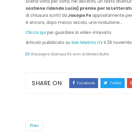
scena volta per volta, nei decenni, un testo divenut
sostiene ridendo Lucia) premio per la Letteratu
di chiusura scritti da
Jacopo Fo
appositamente per l
è ancora, dopo mezzo secolo, una rivoluzione…
Clicca qui
per guardare la video-intevista
Articolo pubblicato su
San Marinto rtv
il 29 novembr
Rassegna Stampa 50 anni di Mistero Buffo
SHARE ON
Facebook
Twitter
Post
navigation
Prev