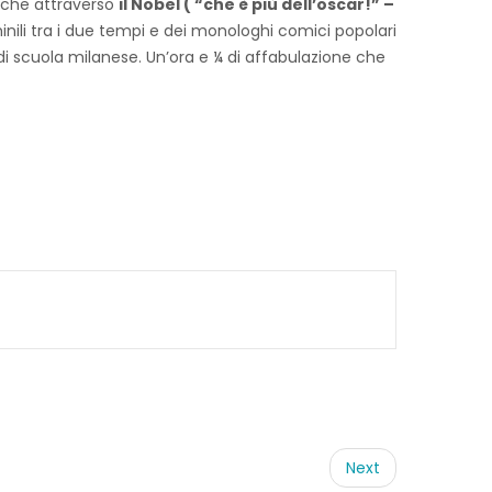
anche attraverso
il Nobel ( “che è più dell’oscar!” –
minili tra i due tempi e dei monologhi comici popolari
 scuola milanese. Un’ora e ¼ di affabulazione che
Next