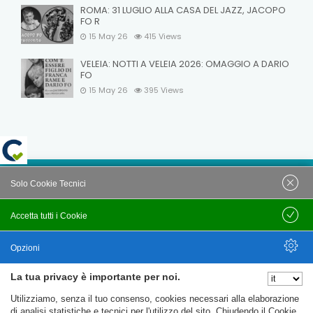
ROMA: 31 LUGLIO ALLA CASA DEL JAZZ, JACOPO
FO R
15 May 26
415
Views
VELEIA: NOTTI A VELEIA 2026: OMAGGIO A DARIO
FO
15 May 26
395
Views
Solo Cookie Tecnici
© C.T.F.R. srl Compagnia Teatrale Fo Rame | All rights
reserved Uffici e Sede Legale: Loc. Santa Cristina 14 - 06024
Accetta tutti i Cookie
Salva
Gubbio (PG) Partita IVA e C.F. 09781020152
Opzioni
Privacy Policy
Trasparenza
My account
La tua privacy è importante per noi.
Nascondi Opzioni
Utilizziamo, senza il tuo consenso, cookies necessari alla elaborazione
di analisi statistiche e tecnici per l'utilizzo del sito. Chiudendo il Cookie