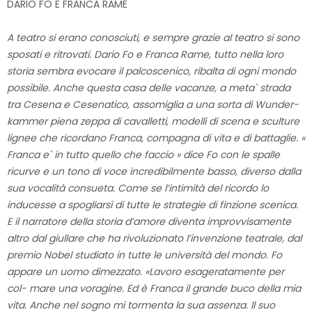
DARIO FO E FRANCA RAME
A teatro si erano conosciuti, e sempre grazie al teatro si sono
sposati e ritrovati. Dario Fo e Franca Rame, tutto nella loro
storia sembra evocare il palcoscenico, ribalta di ogni mondo
possibile. Anche questa casa delle vacanze, a meta` strada
tra Cesena e Cesenatico, assomiglia a una sorta di Wunder-
kammer piena zeppa di cavalletti, modelli di scena e sculture
lignee che ricordano Franca, compagna di vita e di battaglie. «
Franca e` in tutto quello che faccio » dice Fo con le spalle
ricurve e un tono di voce incredibilmente basso, diverso dalla
sua vocalità consueta. Come se l’intimità del ricordo lo
inducesse a spogliarsi di tutte le strategie di finzione scenica.
E il narratore della storia d’amore diventa improvvisamente
altro dal giullare che ha rivoluzionato l’invenzione teatrale, dal
premio Nobel studiato in tutte le università del mondo. Fo
appare un uomo dimezzato. «Lavoro esageratamente per
col- mare una voragine. Ed è Franca il grande buco della mia
vita. Anche nel sogno mi tormenta la sua assenza. Il suo