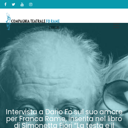
Intervista a Dario Fo sul suo amore
per Franca Rame, inserita nel libro
di Simonetta Fiori “La testa e il