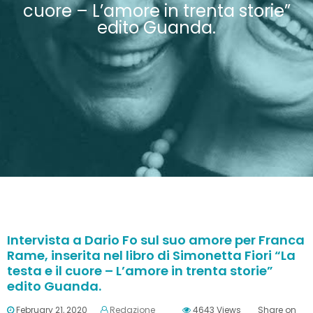
cuore – L’amore in trenta storie”
edito Guanda.
Intervista a Dario Fo sul suo amore per Franca
Rame, inserita nel libro di Simonetta Fiori “La
testa e il cuore – L’amore in trenta storie”
edito Guanda.
February 21, 2020
Redazione
4643
Views
Share on