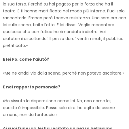
la sua forza. Perché tu hai pagato per la forza che ha il
teatro. E ti hanno mortificata nel modo più infame. Puoi solo
raccontarlo. Franca però faceva resistenza. Una sera ero con
lei sulla scena, finito l’atto. E lei disse: ‘Voglio raccontare
qualcosa che con fatica ho rimandato indietro. Voi
aiutatemi ascoltando’. Il pezzo duro` venti minuti, il pubblico
pietrificato.»
E lei Fo, come l’aiutò?
«Me ne andai via dalla scena, perché non potevo ascoltare.»
E nel rapporto personale?
«Ho vissuto la disperazione come lei. No, non come lei,
questo è impossibile. Posso solo dire: ho agito da essere
umano, non da fantoccio.»
Ai suoi funerali, lei ha recitato un pezzo bellissimo