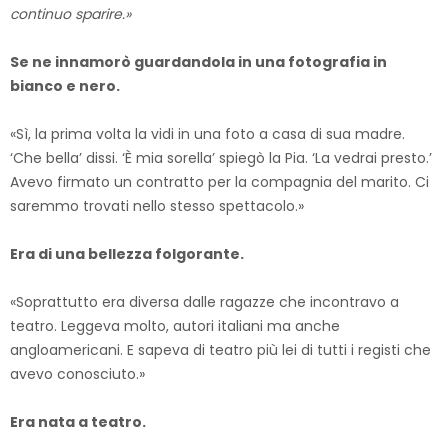
continuo sparire.»
Se ne innamorò guardandola in una fotografia in
bianco e nero.
«Sì, la prima volta la vidi in una foto a casa di sua madre.
‘Che bella’ dissi. ‘È mia sorella’ spiegò la Pia. ‘La vedrai presto.’
Avevo firmato un contratto per la compagnia del marito. Ci
saremmo trovati nello stesso spettacolo.»
Era di una bellezza folgorante.
«Soprattutto era diversa dalle ragazze che incontravo a
teatro. Leggeva molto, autori italiani ma anche
angloamericani. E sapeva di teatro più lei di tutti i registi che
avevo conosciuto.»
Era nata a teatro.