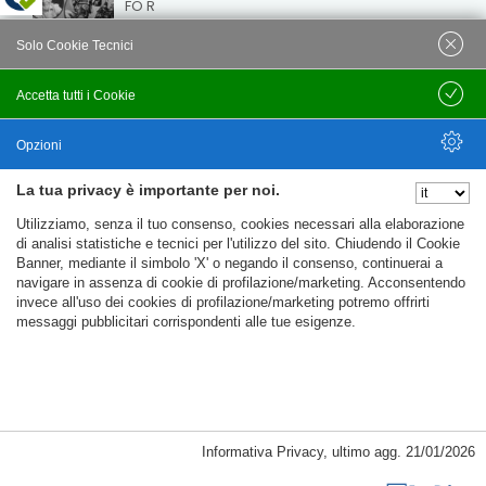
FO R
15 May 26
435
Views
Solo Cookie Tecnici
VELEIA: NOTTI A VELEIA 2026: OMAGGIO A DARIO
FO
Accetta tutti i Cookie
Salva
15 May 26
418
Views
Opzioni
La tua privacy è importante per noi.
Nascondi Opzioni
Utilizziamo, senza il tuo consenso, cookies necessari alla elaborazione
di analisi statistiche e tecnici per l'utilizzo del sito. Chiudendo il Cookie
Banner, mediante il simbolo 'X' o negando il consenso, continuerai a
© C.T.F.R. srl Compagnia Teatrale Fo Rame | All rights
navigare in assenza di cookie di profilazione/marketing. Acconsentendo
reserved Uffici e Sede Legale: Loc. Santa Cristina 14 - 06024
invece all'uso dei cookies di profilazione/marketing potremo offrirti
Gubbio (PG) Partita IVA e C.F. 09781020152
messaggi pubblicitari corrispondenti alle tue esigenze.
Privacy Policy
Trasparenza
My account
%%CATEGORIES_DETAILS_LIST_TEMPLATE%%
Informativa Privacy
,
ultimo agg.
21/01/2026