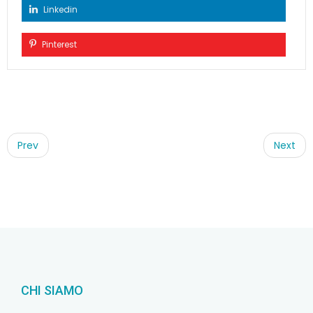
Linkedin
Pinterest
Post
navigation
Prev
Next
CHI SIAMO