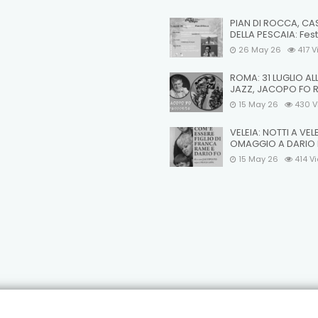
PIAN DI ROCCA, CA
DELLA PESCAIA: Fest
26 May 26
417
V
ROMA: 31 LUGLIO AL
JAZZ, JACOPO FO 
15 May 26
430
V
VELEIA: NOTTI A VEL
OMAGGIO A DARIO
15 May 26
414
V