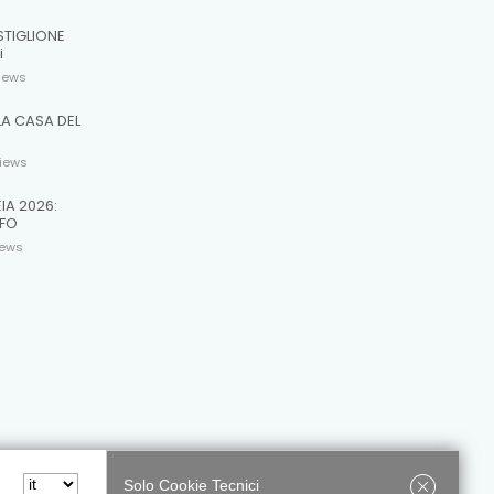
STIGLIONE
i
iews
LA CASA DEL
R
iews
EIA 2026:
 FO
iews
Solo Cookie Tecnici