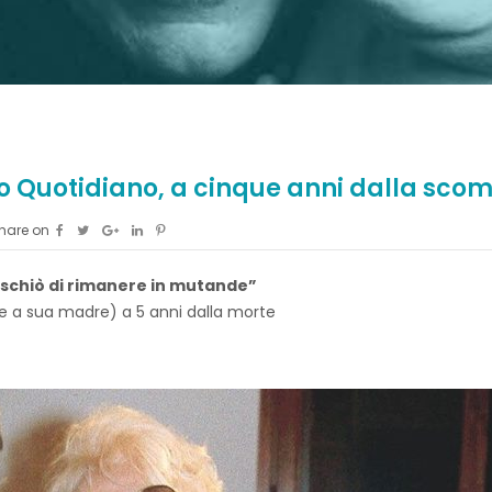
to Quotidiano, a cinque anni dalla scom
hare on
 rischiò di rimanere in mutande”
e a sua madre) a 5 anni dalla morte