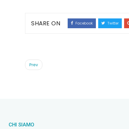
SHARE ON
Facebook
Twitter
Post
navigation
Prev
CHI SIAMO