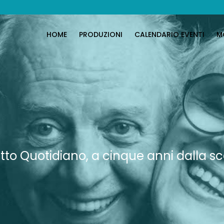
HOME
PRODUZIONI
CALENDARIO EVENTI
M
atto Quotidiano, a cinque anni dalla s