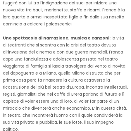
fuggirà con lui tra l’indignazione dei suoi per iniziare una
nuova vita tra bauli, marionette, stoffe e ricami. Franca è la
loro quarta e ormai inaspettata figlia e fin dalla sua nascita
comincia a calcare i palcoscenici.
Uno spettacolo di narrazione, musica e canzoni:
la vita
di teatranti che si scontra con la crisi del teatro dovuta
all’invasione del cinema e con due guerre mondiali. Franca
dopo una fanciullezza e adolescenza passata nel teatro
viaggiante di famiglia si lascia travolgere dal vento di novità
del dopoguerra e a Milano, quella Milano distrutta che per
prima cosa però fa rinascere la cultura attraverso la
ricostruzione del più bel teatro d’Europa, incontra intellettuali,
registi, giornalisti che nei caffè di Brera parlano di futuro e lì
capisce di voler essere una di loro, di voler far parte di un
miracolo che diventerà anche economico. E’ in questa città,
in teatro, che incontrerà l’uomo con il quale condividerà la
sua vita privata e pubblica, le sue lotte, il suo impegno
politico.