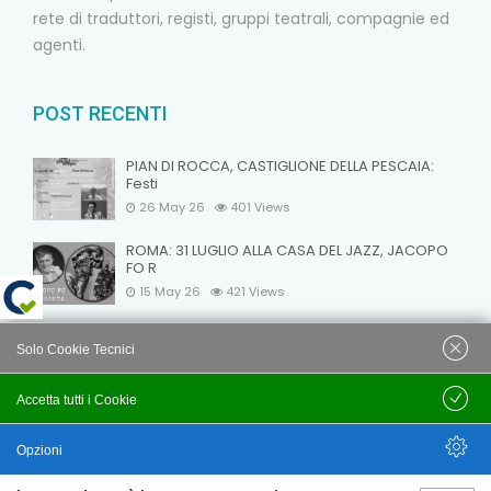
rete di traduttori, registi, gruppi teatrali, compagnie ed
agenti.
POST RECENTI
PIAN DI ROCCA, CASTIGLIONE DELLA PESCAIA:
Festi
26 May 26
401
Views
ROMA: 31 LUGLIO ALLA CASA DEL JAZZ, JACOPO
FO R
15 May 26
421
Views
VELEIA: NOTTI A VELEIA 2026: OMAGGIO A DARIO
Solo Cookie Tecnici
FO
15 May 26
405
Views
Accetta tutti i Cookie
Salva
Opzioni