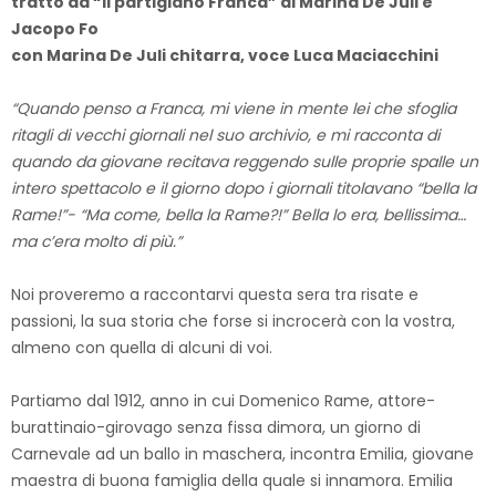
tratto da “Il partigiano Franca” di Marina De Juli e
Jacopo Fo
con Marina De Juli chitarra, voce Luca Maciacchini
“Quando penso a Franca, mi viene in mente lei che sfoglia
ritagli di vecchi giornali nel suo archivio, e mi racconta di
quando da giovane recitava reggendo sulle proprie spalle un
intero spettacolo e il giorno dopo i giornali titolavano “bella la
Rame!”- “Ma come, bella la Rame?!” Bella lo era, bellissima…
ma c’era molto di più.”
Noi proveremo a raccontarvi questa sera tra risate e
passioni, la sua storia che forse si incrocerà con la vostra,
almeno con quella di alcuni di voi.
Partiamo dal 1912, anno in cui Domenico Rame, attore-
burattinaio-girovago senza fissa dimora, un giorno di
Carnevale ad un ballo in maschera, incontra Emilia, giovane
maestra di buona famiglia della quale si innamora. Emilia