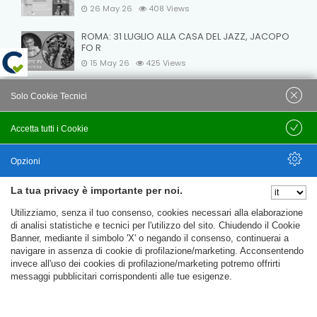
26 May 26
408
Views
ROMA: 31 LUGLIO ALLA CASA DEL JAZZ, JACOPO
FO R
15 May 26
425
Views
VELEIA: NOTTI A VELEIA 2026: OMAGGIO A DARIO
Solo Cookie Tecnici
FO
15 May 26
411
Views
Accetta tutti i Cookie
Salva
Opzioni
La tua privacy è importante per noi.
Nascondi Opzioni
Utilizziamo, senza il tuo consenso, cookies necessari alla elaborazione
© C.T.F.R. srl Compagnia Teatrale Fo Rame | All rights
di analisi statistiche e tecnici per l'utilizzo del sito. Chiudendo il Cookie
reserved Uffici e Sede Legale: Loc. Santa Cristina 14 - 06024
Banner, mediante il simbolo 'X' o negando il consenso, continuerai a
navigare in assenza di cookie di profilazione/marketing. Acconsentendo
Gubbio (PG) Partita IVA e C.F. 09781020152
invece all'uso dei cookies di profilazione/marketing potremo offrirti
messaggi pubblicitari corrispondenti alle tue esigenze.
Privacy Policy
Trasparenza
My account