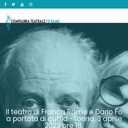
Il teatro di Franca Rame e Dario Fo
a portata di cuffia -Torino, 3 aprile
2023 ore 18.