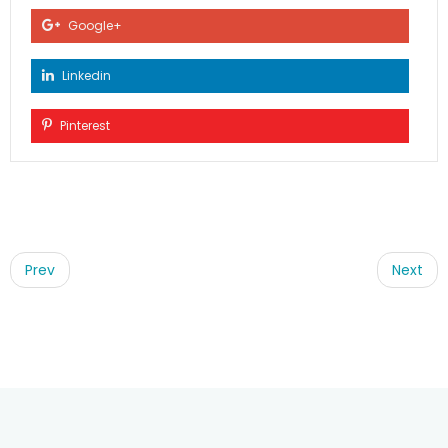
Google+
Linkedin
Pinterest
Post
navigation
Prev
Next