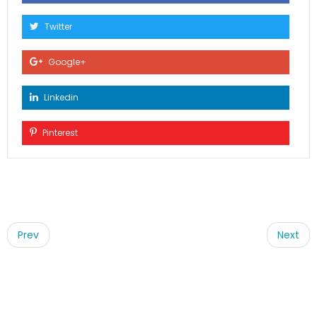
Twitter
Google+
Linkedin
Pinterest
Post
navigation
Prev
Next