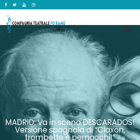
MADRID: Va in scena DESCARADOS!
Versione spagnola di “Claxon,
trombette e pernacchi!”