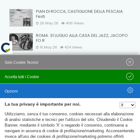
PIAN DI ROCCA, CASTIGLIONE DELLA PESCAIA:
Festi
26 May 26
406
Views
ROMA: 31 LUGLIO ALLA CASA DEL JAZZ, JACOPO
FO R
15 May 26
424
Views
VELEIA: NOTTI A VELEIA 2026: OMAGGIO A DARIO
Solo Cookie Tecnici
FO
15 May 26
409
Views
Accetta tutti i Cookie
Salva
Opzioni
La tua privacy è importante per noi.
Nascondi Opzioni
Utilizziamo, senza il tuo consenso, cookies necessari alla elaborazione
© C.T.F.R. srl Compagnia Teatrale Fo Rame | All rights
di analisi statistiche e tecnici per l'utilizzo del sito. Chiudendo il Cookie
reserved Uffici e Sede Legale: Loc. Santa Cristina 14 - 06024
Banner, mediante il simbolo 'X' o negando il consenso, continuerai a
navigare in assenza di cookie di profilazione/marketing. Acconsentendo
Gubbio (PG) Partita IVA e C.F. 09781020152
invece all'uso dei cookies di profilazione/marketing potremo offrirti