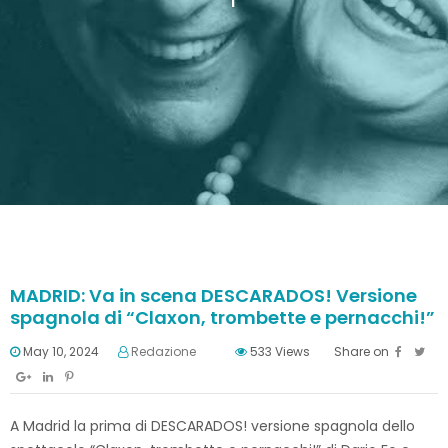
MADRID: Va in scena DESCARADOS! Versione
spagnola di “Claxon, trombette e pernacchi!”
May 10, 2024
Redazione
533
Views
Share on
A Madrid la prima di DESCARADOS! versione spagnola dello