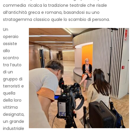
commedia ricalca la tradizione teatrale che risale
all’antichità greca e romana, basandosi su uno
stratagemma classico quale lo scambio di persona.
Un
operaio
assiste
allo
scontro
tra l’auto
di un
gruppo di
terroristi e
quella
della loro
vittima
designata,
un grande
industriale