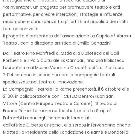
Prosegue fino al 7 ottobre la seconda edizione di
“Reinventare”, un progetto per promuovere teatro e arti
performative, per creare interazioni, strategie e influenze
reciproche e conoscenze tra gli artisti e il pubblico dei molti
territori coinvolti.
Il progetto è presentato dall’associazione La Capriola/ Abraxa
Teatro , con la direzione artistica di Emilio Genazzini.
Dal Teatro Nino Manfredi di Ostia alla Biblioteca dei Colli
Portuensi e il Polo Culturale Ex Campari, fino alla Biblioteca
Laurentina e al Museo Venanzio Crocetti dal 2 al 7 ottobre
2024 saranno in scena numerose compagnie teatrali
specializzate nel teatro di innovazione.
La Compagnia Teatrale Fo Rame presenterà, il 6 ottobre alle
21.00, in collaborazione con il CETEC Dentro/Fuori San
Vittore (Centro Europeo Teatro e Carcere), “Il teatro di
Franca Rame: La mamma fricchettona e Lo Stupro”.
Entrambi i monologhi saranno interpretati
dall’attrice Gilberta Crispino , alla serata interverranno anche
Mattea Fo Presidente della Fondazione Fo Rame e Donatella