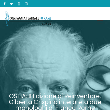
OSTIA: II Edizione di Reinventare.
Gilberta Crispino interpreta due
monologhi di Franca Rame