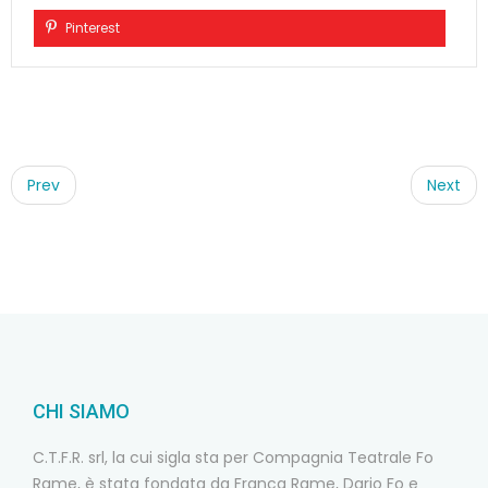
Pinterest
Post
navigation
Prev
Next
CHI SIAMO
C.T.F.R. srl, la cui sigla sta per Compagnia Teatrale Fo
Rame, è stata fondata da Franca Rame, Dario Fo e