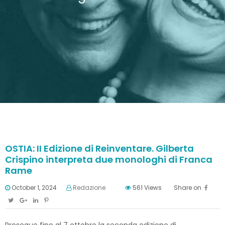
OSTIA: II Edizione di Reinventare. Gilberta
Crispino interpreta due monologhi di Franca
Rame
October 1, 2024
Redazione
561
Views
Share on