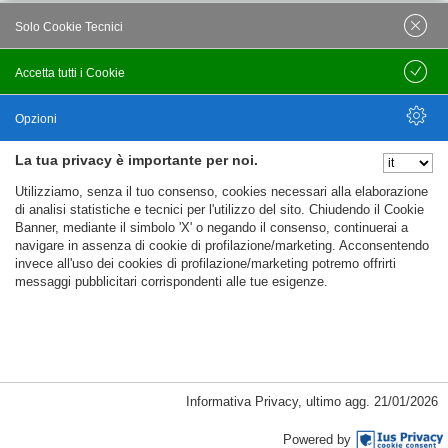
VELEIA: NOTTI A VELEIA 2026: OMAGGIO A DARIO
Solo Cookie Tecnici
FO
15 May 26
411
Views
Accetta tutti i Cookie
Salva
Opzioni
La tua privacy è importante per noi.
Nascondi Opzioni
Utilizziamo, senza il tuo consenso, cookies necessari alla elaborazione
© C.T.F.R. srl Compagnia Teatrale Fo Rame | All rights
di analisi statistiche e tecnici per l'utilizzo del sito. Chiudendo il Cookie
Banner, mediante il simbolo 'X' o negando il consenso, continuerai a
reserved Uffici e Sede Legale: Loc. Santa Cristina 14 - 06024
navigare in assenza di cookie di profilazione/marketing. Acconsentendo
Gubbio (PG) Partita IVA e C.F. 09781020152
invece all'uso dei cookies di profilazione/marketing potremo offrirti
messaggi pubblicitari corrispondenti alle tue esigenze.
Privacy Policy
Trasparenza
My account
%%CATEGORIES_DETAILS_LIST_TEMPLATE%%
Informativa Privacy
,
ultimo agg.
21/01/2026
Powered by