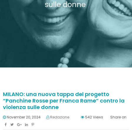
sulle donne
MILANO: una nuova tappa del progetto
“Panchine Rosse per Franca Rame” contro la
violenza sulle donne
November 20, 2024
Redazione
542
Views
Share on