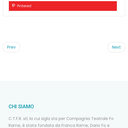
Pinterest
Post
navigation
Prev
Next
CHI SIAMO
C.T.F.R. srl, la cui sigla sta per Compagnia Teatrale Fo
Rame, è stata fondata da Franca Rame, Dario Fo e