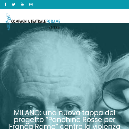
MILANO: una nuova tappa del
progetto “Panchine Rosse per
Franca Rame” contro la violenza