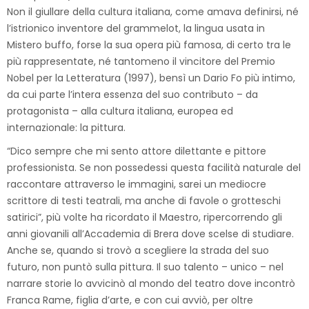
Non il giullare della cultura italiana, come amava definirsi, né
l’istrionico inventore del grammelot, la lingua usata in
Mistero buffo, forse la sua opera più famosa, di certo tra le
più rappresentate, né tantomeno il vincitore del Premio
Nobel per la Letteratura (1997), bensì un Dario Fo più intimo,
da cui parte l’intera essenza del suo contributo – da
protagonista – alla cultura italiana, europea ed
internazionale: la pittura.
“Dico sempre che mi sento attore dilettante e pittore
professionista. Se non possedessi questa facilità naturale del
raccontare attraverso le immagini, sarei un mediocre
scrittore di testi teatrali, ma anche di favole o grotteschi
satirici”, più volte ha ricordato il Maestro, ripercorrendo gli
anni giovanili all’Accademia di Brera dove scelse di studiare.
Anche se, quando si trovò a scegliere la strada del suo
futuro, non puntò sulla pittura. Il suo talento – unico – nel
narrare storie lo avvicinò al mondo del teatro dove incontrò
Franca Rame, figlia d’arte, e con cui avviò, per oltre