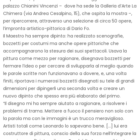
palazzo Chianini Vincenzi – dove ha sede la Galleria d’Arte La
Chimera (via Andrea Cesalpino, 15), che ospita la mostra –,
per ripercorrere, attraverso una selezione di circa 50 opere,
l’impronta artistico-pittorica di Dario Fo.
Il Maestro ha sempre dipinto: ha realizzato scenografie,
bozzetti per costumi ma anche opere pittoriche che
accompagnarono la stesura dei suoi spettacoli. Usava la
pittura come mezzo per ragionare, disegnava bozzetti per
fermare l’idea o per cercare di svilupparla al meglio quando
le parole scritte non funzionavano a dovere, e, una volta
finiti, riportava i numerosi bozzetti disegnati su tele di grandi
dimensioni per dipingerli una seconda volta e creare un
nuovo dipinto che spesso era più elaborato del primo.
“Il disegno mi ha sempre aiutato a ragionare, a risolvere i
problemi di trama. Mettere a fuoco il pensiero non solo con
la parola ma con le immagini è un trucco meraviglioso.
Artisti totali come Leonardo lo sapevano bene. […] lui era
costruttore di pittura, conscio della sua forza nell’integrare la