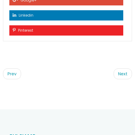
Google+
Linkedin
Pinterest
Post
navigation
Prev
Next