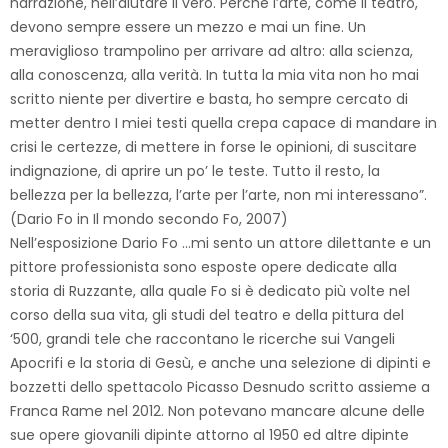
narrazione, nell’aiutare il vero. Perché l’arte, come il teatro,
devono sempre essere un mezzo e mai un fine. Un
meraviglioso trampolino per arrivare ad altro: alla scienza,
alla conoscenza, alla verità. In tutta la mia vita non ho mai
scritto niente per divertire e basta, ho sempre cercato di
metter dentro I miei testi quella crepa capace di mandare in
crisi le certezze, di mettere in forse le opinioni, di suscitare
indignazione, di aprire un po’ le teste. Tutto il resto, la
bellezza per la bellezza, l’arte per l’arte, non mi interessano”.
(Dario Fo in Il mondo secondo Fo, 2007)
Nell’esposizione Dario Fo …mi sento un attore dilettante e un
pittore professionista sono esposte opere dedicate alla
storia di Ruzzante, alla quale Fo si è dedicato più volte nel
corso della sua vita, gli studi del teatro e della pittura del
‘500, grandi tele che raccontano le ricerche sui Vangeli
Apocrifi e la storia di Gesù, e anche una selezione di dipinti e
bozzetti dello spettacolo Picasso Desnudo scritto assieme a
Franca Rame nel 2012. Non potevano mancare alcune delle
sue opere giovanili dipinte attorno al 1950 ed altre dipinte