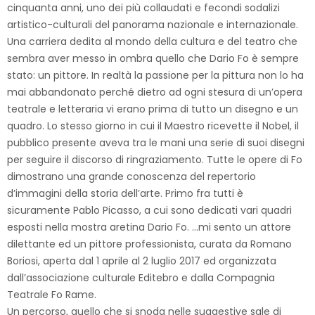
cinquanta anni, uno dei più collaudati e fecondi sodalizi
artistico-culturali del panorama nazionale e internazionale.
Una carriera dedita al mondo della cultura e del teatro che
sembra aver messo in ombra quello che Dario Fo è sempre
stato: un pittore. In realtà la passione per la pittura non lo ha
mai abbandonato perché dietro ad ogni stesura di un’opera
teatrale e letteraria vi erano prima di tutto un disegno e un
quadro. Lo stesso giorno in cui il Maestro ricevette il Nobel, il
pubblico presente aveva tra le mani una serie di suoi disegni
per seguire il discorso di ringraziamento. Tutte le opere di Fo
dimostrano una grande conoscenza del repertorio
d’immagini della storia dell’arte. Primo fra tutti è
sicuramente Pablo Picasso, a cui sono dedicati vari quadri
esposti nella mostra aretina Dario Fo. …mi sento un attore
dilettante ed un pittore professionista, curata da Romano
Boriosi, aperta dal 1 aprile al 2 luglio 2017 ed organizzata
dall’associazione culturale Editebro e dalla Compagnia
Teatrale Fo Rame.
Un percorso, quello che si snoda nelle suggestive sale di