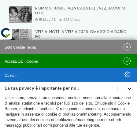
ROMA: 31 LUGLIO ALLA CASA DEL JAZZ, JACOPO
FO R
15 May 26
428
Views
VELEIA: NOTTI A VELEIA 2026: OMAGGIO A DARIO
FO
15 May 26
412
Views
Solo Cookie Tecnici
Accetta tutti i Cookie
Salva
Opzioni
© C.T.F.R. srl Compagnia Teatrale Fo Rame | All rights
La tua privacy è importante per noi.
Nascondi Opzioni
reserved Uffici e Sede Legale: Loc. Santa Cristina 14 - 06024
Utilizziamo, senza il tuo consenso, cookies necessari alla elaborazione
Gubbio (PG) Partita IVA e C.F. 09781020152
di analisi statistiche e tecnici per l'utilizzo del sito. Chiudendo il Cookie
Banner, mediante il simbolo 'X' o negando il consenso, continuerai a
Privacy Policy
Trasparenza
My account
navigare in assenza di cookie di profilazione/marketing. Acconsentendo
invece all'uso dei cookies di profilazione/marketing potremo offrirti
messaggi pubblicitari corrispondenti alle tue esigenze.