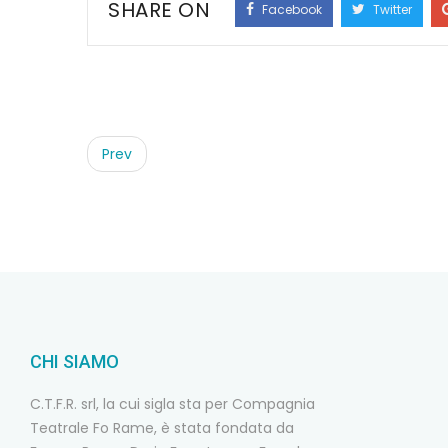
SHARE ON
Facebook
Twitter
Post
navigation
Prev
CHI SIAMO
C.T.F.R. srl, la cui sigla sta per Compagnia
Teatrale Fo Rame, è stata fondata da