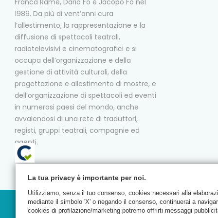
Franca Rame, Dario Fo e Jacopo Fo nel
1989. Da più di vent’anni cura
l’allestimento, la rappresentazione e la
diffusione di spettacoli teatrali,
radiotelevisivi e cinematografici e si
occupa dell’organizzazione e della
gestione di attività culturali, della
progettazione e allestimento di mostre, e
dell’organizzazione di spettacoli ed eventi
in numerosi paesi del mondo, anche
avvalendosi di una rete di traduttori,
registi, gruppi teatrali, compagnie ed
agenti.
La tua privacy è importante per noi.
Utilizziamo, senza il tuo consenso, cookies necessari alla elaborazion
mediante il simbolo 'X' o negando il consenso, continuerai a naviga
cookies di profilazione/marketing potremo offrirti messaggi pubblicit
© C.T.F.R. srl Compagnia Teatrale Fo Rame | All ri