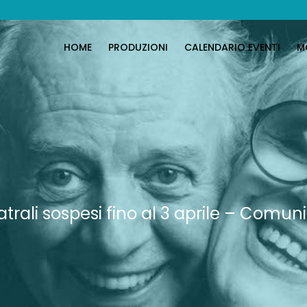
HOME
PRODUZIONI
CALENDARIO EVENTI
M
atrali sospesi fino al 3 aprile – Com