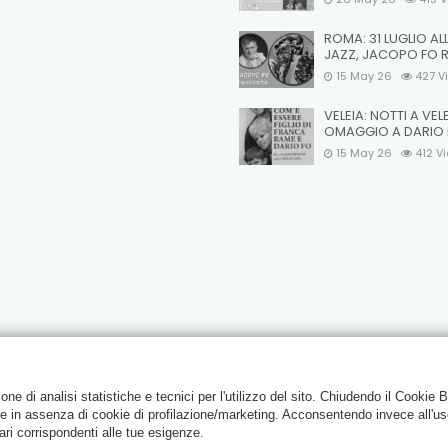
ROMA: 31 LUGLIO AL
JAZZ, JACOPO FO 
15 May 26
427
V
VELEIA: NOTTI A VEL
OMAGGIO A DARIO
15 May 26
412
V
e di analisi statistiche e tecnici per l'utilizzo del sito. Chiudendo il Cookie 
re in assenza di cookie di profilazione/marketing. Acconsentendo invece all'us
ari corrispondenti alle tue esigenze.
ghts reserved Uffici e Sede