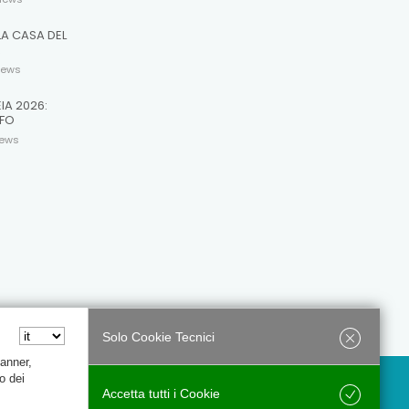
LA CASA DEL
R
iews
EIA 2026:
 FO
iews
Solo Cookie Tecnici
Banner,
o dei
Accetta tutti i Cookie
Salva
Privacy Policy
Trasparenza
My account